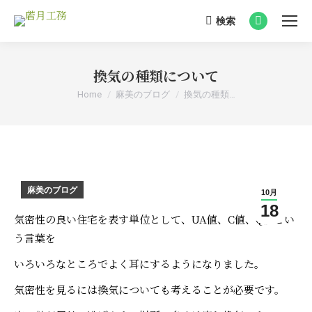
検索
Search:
Facebook
page
opens
換気の種類について
in
You are here:
Home
麻美のブログ
換気の種類…
new
window
麻美のブログ
10月
18
気密性の良い住宅を表す単位として、UA値、C値、Q値とい
う言葉を
いろいろなところでよく耳にするようになりました。
気密性を見るには換気についても考えることが必要です。