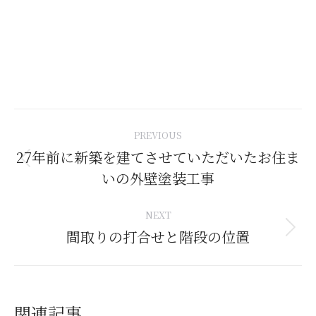
Post
PREVIOUS
navigation
27年前に新築を建てさせていただいたお住ま
Previous
いの外壁塗装工事
post:
NEXT
間取りの打合せと階段の位置
Next
post:
関連記事