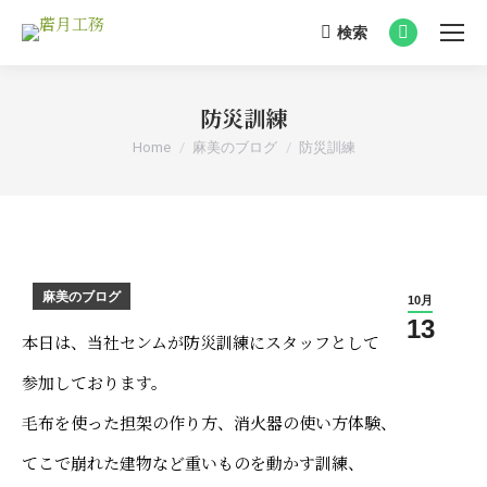
検索
Search:
Facebook
page
opens
防災訓練
in
You are here:
Home
麻美のブログ
防災訓練
new
window
麻美のブログ
10月
13
本日は、当社センムが防災訓練にスタッフとして
参加しております。
毛布を使った担架の作り方、消火器の使い方体験、
てこで崩れた建物など重いものを動かす訓練、