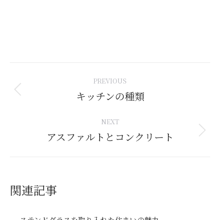
Post
PREVIOUS
navigation
キッチンの種類
Previous
post:
NEXT
アスファルトとコンクリート
Next
post:
関連記事
ステンドグラスを取り入れた住まいの魅力