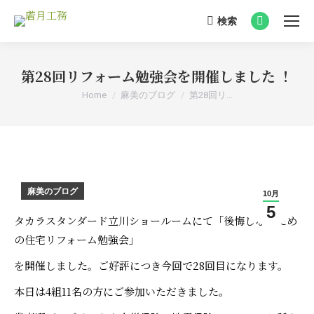
検索
Search:
Facebook
page
opens
第28回リフォーム勉強会を開催しました ！
in
You are here:
Home
麻美のブログ
第28回リ…
new
window
麻美のブログ
10月
5
タカラスタンダード立川ショールームにて「後悔しないため
の住宅リフォーム勉強会」
を開催しました。ご好評につき今回で28回目になります。
本日は4組11名の方にご参加いただきました。