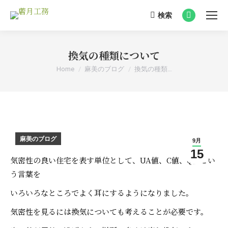
検索
Search:
Facebook
page
opens
換気の種類について
in
You are here:
Home
麻美のブログ
換気の種類…
new
window
麻美のブログ
9月
15
気密性の良い住宅を表す単位として、UA値、C値、Q値とい
う言葉を
いろいろなところでよく耳にするようになりました。
気密性を見るには換気についても考えることが必要です。