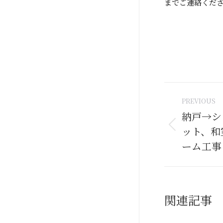
までご連絡くだ
Post
PREVIOUS
naviga
納戸→シ
ット、和
Previous
post:
ーム工事
関連記事