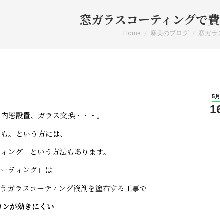
窓ガラスコーティングで費
You are here:
Home
麻美のブログ
窓ガラ
5月
1
や内窓設置、ガラス交換・・・。
ても。という方には、
ティング」という方法もあります。
コーティング」は
いうガラスコーティング液剤を塗布する工事で
コンが効きにくい