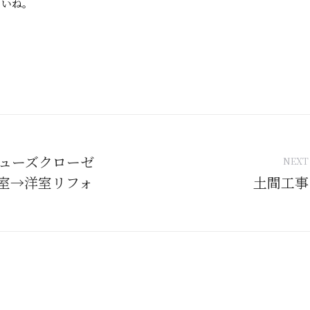
さいね。
tion
ューズクローゼ
NEXT
室→洋室リフォ
土間工事
Next
post: