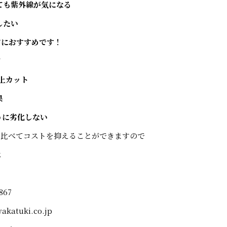
ても紫外線が気になる
したい
方におすすめです！
て
以上カット
果
うに劣化しない
に比べてコストを抑えることができますので
は
867
akatuki.co.jp