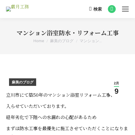
検索
Search:
Facebook
page
opens
マンション浴室防水・リフォーム工事
in
You are here:
Home
麻美のブログ
マンション…
new
window
麻美のブログ
2月
9
立川市にて築50年のマンション浴室リフォーム工事に
入らせていただいております。
経年劣化で下階への水漏れの心配があるため
まずは防水工事を最優先に施工させていただくことになりま