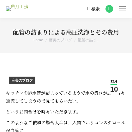
検索
Search:
Facebook
page
opens
配管の詰まりによる高圧洗浄とその費用
in
You are here:
Home
麻美のブログ
配管の詰ま…
new
window
麻美のブログ
12月
10
キッチンの排水管が詰まっているようで水の流れが悪く時々
逆流してしまうので見てもらいたい。
というお問合せを時々いただきます。
このようなご依頼の場合大半は、人間でいうコレステロール
が血管に