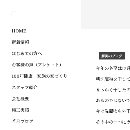
HOME
新着情報
はじめての方へ
麻美のブログ
お客様の声（アンケート）
今年の冬至は12
100年健康 家族の家づくり
朝洗濯物を干し
スタッフ紹介
せっかく干した
会社概要
あるのではない
施工実績
今は洗濯物を外
若月ブログ
その中の一つに