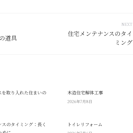
NEXT
tion
住宅メンテナンスのタイ
の道具
Next
ミング
post:
スを取り入れた住まいの
木造住宅解体工事
2026年7月8日
ンスのタイミング：長く
トイレリフォーム
ために