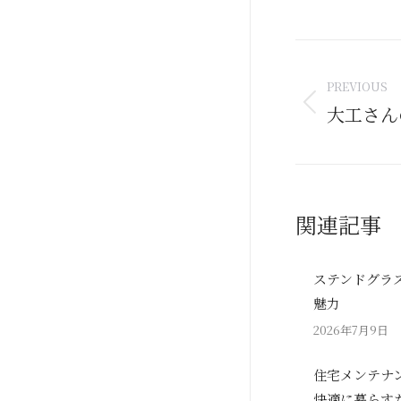
Post
naviga
PREVIOUS
大工さん
Previous
post:
関連記事
ステンドグラ
魅力
2026年7月9日
住宅メンテナ
快適に暮らす