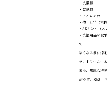
・洗濯機
・乾燥機
・アイロン台
・物干し竿（室
・SKシンク（ス
・洗濯用品の収
で
暗くなる前に帰
ランドリールー
また、無駄な移
雨や雪、強風、