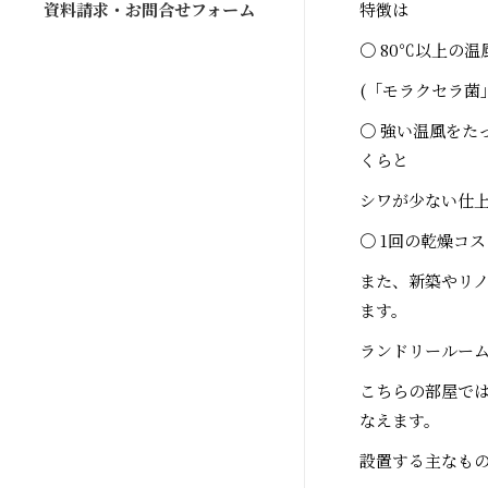
資料請求・お問合せフォーム
特徴は
〇 80℃以上の
(「モラクセラ菌」
〇 強い温風をた
くらと
シワが少ない仕
〇 1回の乾燥コス
また、新築やリ
ます。
ランドリールー
こちらの部屋で
なえます。
設置する主なも