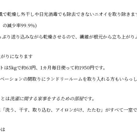
温風で乾燥し外干しや日光消毒でも除去できないニオイを取り除きま
の減少率99.9％)
っぷり送り込みながら乾燥させるので、繊維が根元から立ち上がり
上がりになります
トは5kgで約63円、1カ月毎日使って約1950円です。
ノベーションの間取りにランドリールームを取り入れる方もいらっ
ムとは
洗濯に関する家事をするための部屋
です。
は「洗う、干す、取り込む、アイロンがけ、たたむ」がすべて一室
のは