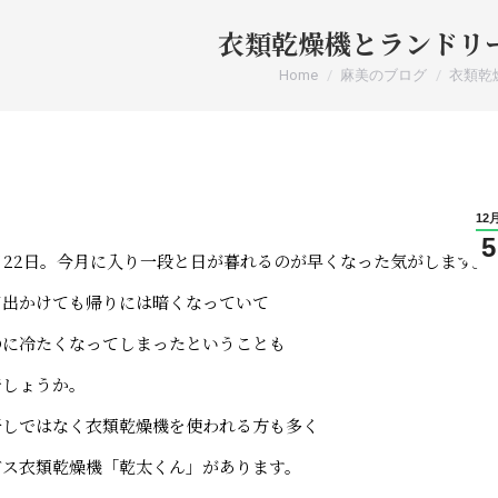
衣類乾燥機とランドリ
You are here:
Home
麻美のブログ
衣類乾
12
5
月22日。今月に入り一段と日が暮れるのが早くなった気がします。
て出かけても帰りには暗くなっていて
のに冷たくなってしまったということも
でしょうか。
干しではなく衣類乾燥機を使われる方も多く
ガス衣類乾燥機「乾太くん」があります。