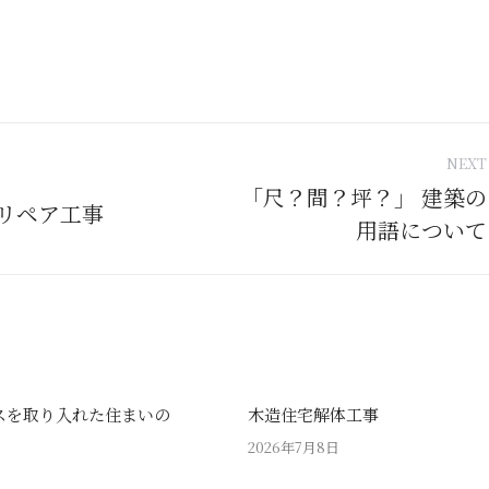
NEXT
tion
「尺？間？坪？」 建築の
リペア工事
Next
用語について
post:
スを取り入れた住まいの
木造住宅解体工事
2026年7月8日