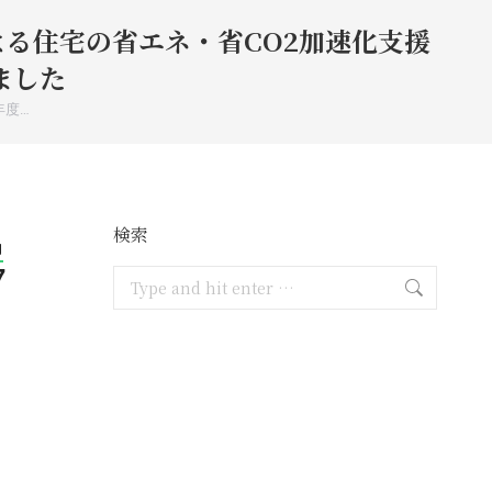
る住宅の省エネ・省CO2加速化支援
ました
年度…
検索
月
7
Search: