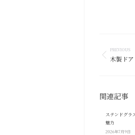
Post
naviga
PREVIOUS
木製ドア
Previous
post:
関連記事
ステンドグラ
魅力
2026年7月9日