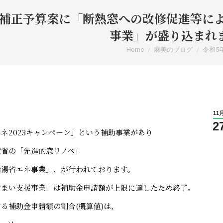
度補正予算案に「断熱窓への改修促進等によ
事業」が盛り込まれ
You are here:
Home
麻美のブログ
令和5
11
2
ネ2023キャンペーン」という補助事業があり
境省の「先進的窓リノベ」
給湯省エネ事業」、が行われております。
すまい支援事業」は補助金申請額が上限に達したため終了。
る補助金申請額の割合(概算値)は、