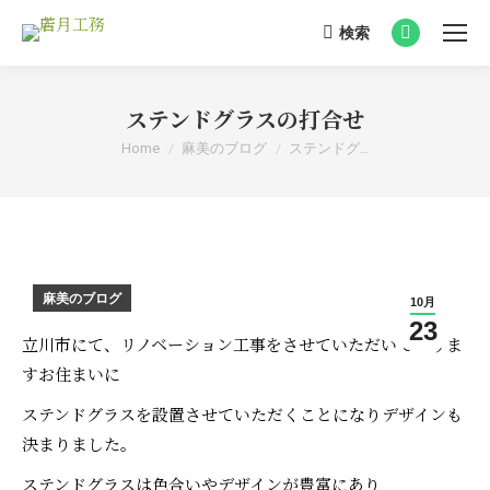
検索
Search:
Facebook
page
opens
ステンドグラスの打合せ
in
You are here:
Home
麻美のブログ
ステンドグ…
new
window
麻美のブログ
10月
23
立川市にて、リノベーション工事をさせていただいておりま
すお住まいに
ステンドグラスを設置させていただくことになりデザインも
決まりました。
ステンドグラスは色合いやデザインが豊富にあり