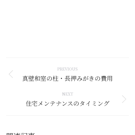
Post
PREVIOUS
navigation
真壁和室の柱・長押みがきの費用
Previous
post:
NEXT
住宅メンテナンスのタイミング
Next
post: