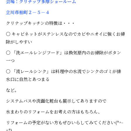
会場：クリナップ多摩ショールーム
立川市柏町２－５－４
クリナップキッチンの特徴は・・・
〇 キャビネットがステンレスなのでカビやニオイに強くお掃
除がしやすい
〇 「洗エールレンジフード」は換気扇内のお掃除がボタン
一つ
〇 「流レールシンク」は料理中の水流でシンクのゴミが排
水口に自然とあつまる
など。
システムバスや洗面化粧台も展示してありますので
水まわりのリフォームをお考えの方はもちろん、
リフォームの予定がない方もぜひいらしてみてください(*^-
^*)