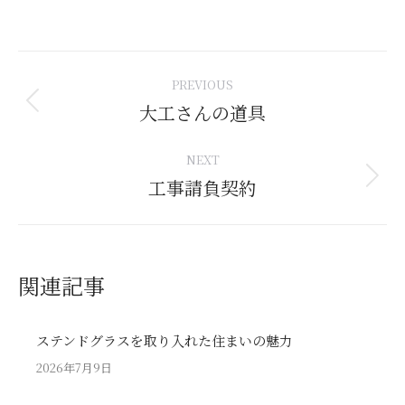
Post
PREVIOUS
navigation
大工さんの道具
Previous
post:
NEXT
工事請負契約
Next
post:
関連記事
ステンドグラスを取り入れた住まいの魅力
2026年7月9日