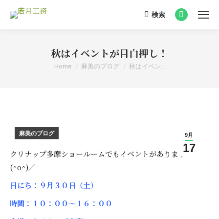
検索
Search:
Facebook
page
opens
秋はイベントが目白押し！
in
You are here:
Home
麻美のブログ
秋はイベン…
new
window
麻美のブログ
9月
17
クリナップ多摩ショールームでもイベントがあります＼
(^o^)／
日にち：９月３０日（土）
時間：１０：００～１６：００