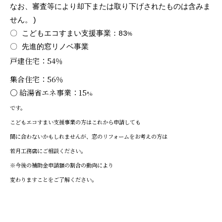
なお、審査等により却下または取り下げされたものは含みま
せん。)
〇 こどもエコすまい支援事業：
83
%
〇 先進的窓リノベ事業
戸建住宅​：54％
集合住宅​​：56％
〇 給
湯省エネ事業：
15
%
です。
こどもエコすまい支援事業の方はこれから申請しても
間に合わないかもしれませんが、窓のリフォームをお考えの方は
若月工務店にご相談ください。
※今後の補助金申請額の割合の動向により
変わりますことをご了解ください。