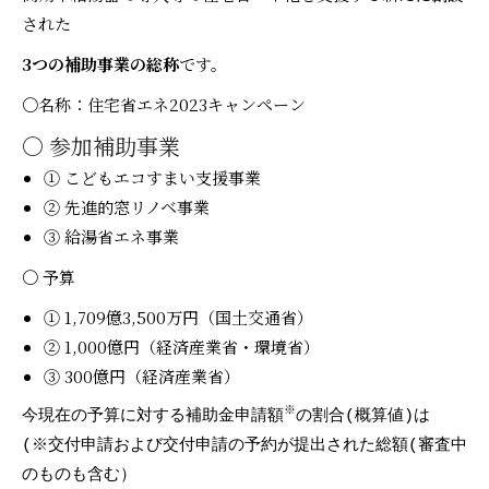
された
3
つの補助事業の総称
です。
〇名称：住宅省エネ2023キャンペーン
〇 参加補助事業
① こどもエコすまい支援事業
② 先進的窓リノベ事業
③ 給湯省エネ事業
〇 予算
① 1,709億3,500万円（国土交通省）
② 1,000億円（経済産業省・環境省）
③ 300億円（経済産業省）
※
今現在の予算に対する補助金申請額
の割合(概算値)は

(※交付申請および交付申請の予約が提出された総額(審査中
のものも含む）
