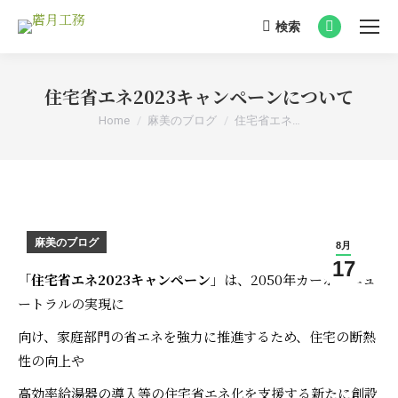
検索
Search:
Facebook
page
opens
住宅省エネ2023キャンペーンについて
in
You are here:
Home
麻美のブログ
住宅省エネ…
new
window
麻美のブログ
8月
17
「
住宅省エネ2023キャンペーン
」は、2050年カーボンニュ
ートラルの実現に
向け、家庭部門の省エネを強力に推進するため、住宅の断熱
性の向上や
高効率給湯器の導入等の住宅省エネ化を支援する新たに創設