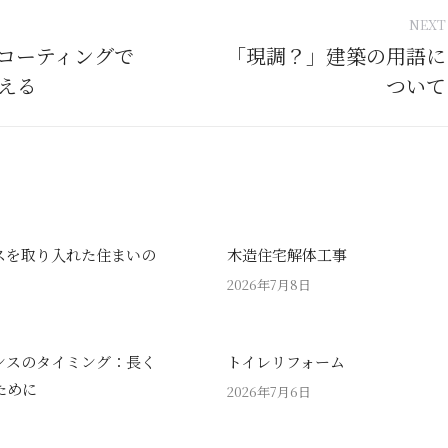
NEXT
tion
コーティングで
「現調？」建築の用語に
Next
える
ついて
post:
スを取り入れた住まいの
木造住宅解体工事
2026年7月8日
ンスのタイミング：長く
トイレリフォーム
ために
2026年7月6日