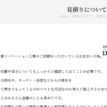
見積りについて
You are here:
Home
麻美のブログ
見積り
8月
1
戸建リノベーション工事のご依頼をいただいているお住まいの現地
の位置や深さについてもしっかりと確認しておくことが必要です。
らの雨水や、キッチン・浴室などからの排水を
して桝までもってくるのがベストな方法なのか考えて施工するため
」とはもちろん金額のことも含めてです。
等を依頼する際には複数の業者から相見積りをとるのがよいという