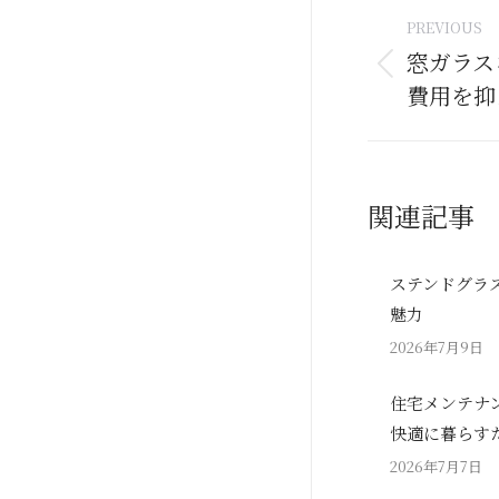
Post
PREVIOUS
naviga
窓ガラス
Previous
費用を抑
post:
関連記事
ステンドグラ
魅力
2026年7月9日
住宅メンテナ
快適に暮らす
2026年7月7日