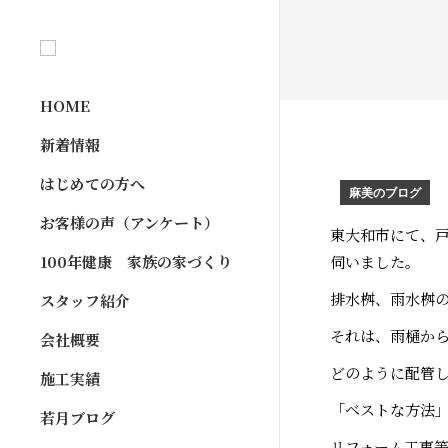
HOME
新着情報
はじめての方へ
麻美のブログ
お客様の声（アンケート）
東大和市にて、
100年健康 家族の家づくり
伺いました。
排水桝、雨水桝
スタッフ紹介
それは、雨樋か
会社概要
どのように配管
施工実績
「ベストな方法
若月ブログ
リフォーム工事