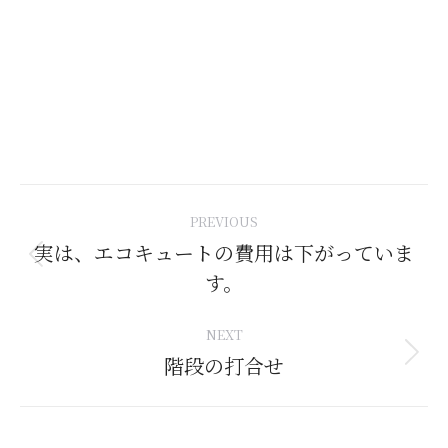
Post
PREVIOUS
navigation
実は、エコキュートの費用は下がっていま
Previous
す。
post:
NEXT
階段の打合せ
Next
post: