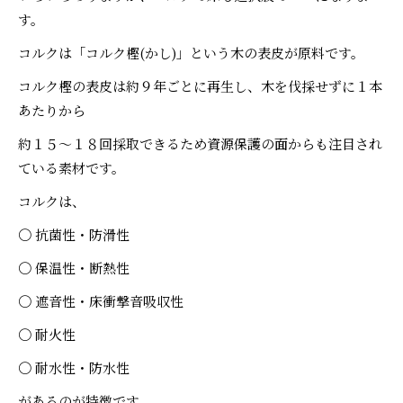
す。
コルクは「コルク樫(かし)」という木の表皮が原料です。
コルク樫の表皮は約９年ごとに再生し、木を伐採せずに１本
あたりから
約１５～１８回採取できるため資源保護の面からも注目され
ている素材です。
コルクは、
〇 抗菌性・防滑性
〇 保温性・断熱性
〇 遮音性・床衝撃音吸収性
〇 耐火性
〇 耐水性・防水性
があるのが特徴です。