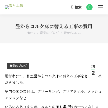
検索
Search:
Facebook
page
opens
畳からコルク床に替える工事の費用
in
You are here:
Home
麻美のブログ
畳からコル…
new
window
麻美のブログ
7月
2
羽村市にて、和室畳からコルク床に替える工事をさせていた
だきました。
室内の床の素材は、フローリング、フロアタイル、クッショ
ンフロアなど
いろいろありますが、コルクの床も選択肢の一つになりま