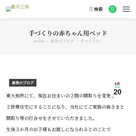
検索
Search:
Facebook
page
opens
手づくりの赤ちゃん用ベッド
in
You are here:
Home
麻美のブログ
手づくりの…
new
window
麻美のブログ
6月
20
東大和市にて、現在お住まいの２階の間取りを変更して
２世帯住宅にすることになり、当社にてご家族の皆さまと
間取り等の打合せをさせていただきました。
生後３か月のお子様もお越しになられるとのことで