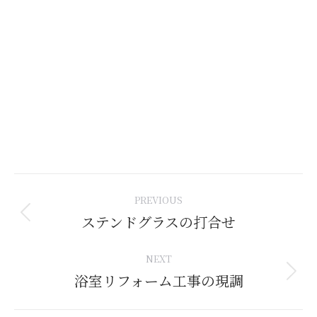
Post
PREVIOUS
navigation
ステンドグラスの打合せ
Previous
post:
NEXT
浴室リフォーム工事の現調
Next
post: