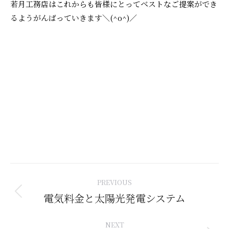
若月工務店はこれからも皆様にとってベストなご提案ができ
るようがんばっていきます＼(^o^)／
Post
PREVIOUS
navigation
電気料金と太陽光発電システム
Previous
post:
NEXT