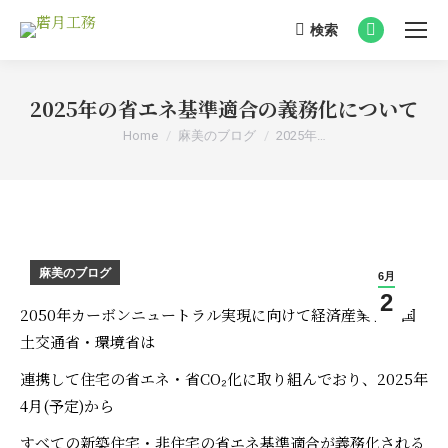
検索
Search:
Facebook
page
opens
2025年の省エネ基準適合の義務化について
in
You are here:
Home
麻美のブログ
2025年…
new
window
麻美のブログ
6月
2
2050年カーボンニュートラル実現に向けて経済産業省・国
土交通省・環境省は
連携して住宅の省エネ・省CO₂化に取り組んでおり、2025年
4月(予定)から
すべての新築住宅・非住宅の省エネ基準適合が義務化される