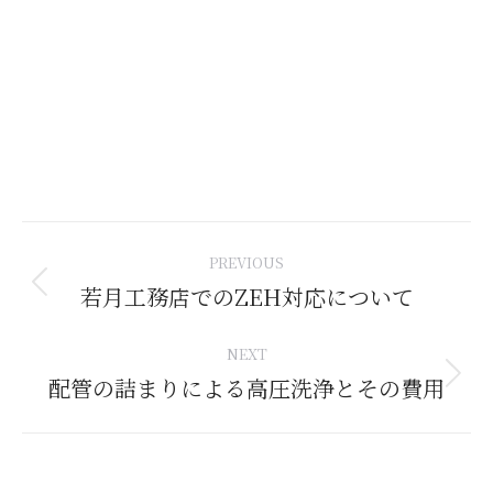
Post
PREVIOUS
navigation
若月工務店でのZEH対応について
Previous
post:
NEXT
配管の詰まりによる高圧洗浄とその費用
Next
post: