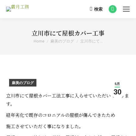
検索
Search:
Facebook
page
opens
立川市にて屋根カバー工事
in
You are here:
Home
麻美のブログ
立川市にて…
new
window
麻美のブログ
5月
30
立川市にて屋根カバー工法工事に入らせていただいておりま
す。
経年劣化で既存のコロニアルの屋根が傷んできたため
施工させていただく事になりました。