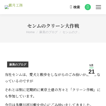
検索
Search:
Facebook
page
opens
センムのクリーン大作戦
in
You are here:
Home
麻美のブログ
センムのク…
new
window
麻美のブログ
5月
21
当社センムは、愛犬と散歩をしながらのごみ拾いが日課とな
っているのですが
それとは別に定期的に東京土建の方々と「クリーン作戦」に
も参加しています。
今日は多摩川河川敷を中心にごみ拾いをしてきました。