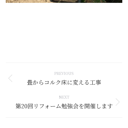
Post
PREVIOUS
navigation
畳からコルク床に変える工事
Previous
post:
NEXT
第20回リフォーム勉強会を開催します
Next
post: