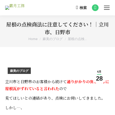
検索
Search:
Facebook
page
屋根の点検商法に注意してください！｜立川
opens
in
市、日野市
new
You are here:
Home
麻美のブログ
屋根の点検…
window
麻美のブログ
4月
28
立川市と日野市のお客様から続けて
通りがかりの営業の方に
屋根瓦がずれていると言われた
ので
見てほしいとの連絡があり、点検にお伺いしてきました。
しかし…、