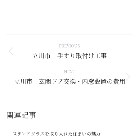
Post
PREVIOUS
navigation
立川市｜手すり取付け工事
Previous
post:
NEXT
立川市｜玄関ドア交換・内窓設置の費用
Next
post:
関連記事
ステンドグラスを取り入れた住まいの魅力