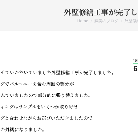
外壁修繕工事が完了し
You are here:
Home
麻美のブログ
外壁修
4月
6
させていただいていました外壁修繕工事が完了しました。
ングでバルコニーを含む周囲の部分が
傷んでいましたので部分的に張り替えました。
ディングはサンプルをいくつか取り寄せ
ングと合わせながらお選びいただきましたので
った外観になりました。