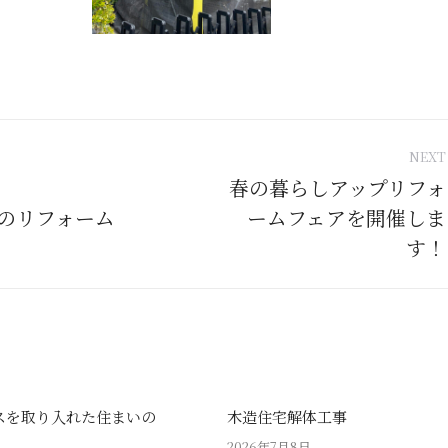
NEXT
tion
春の暮らしアップリフォ
のリフォーム
ームフェアを開催しま
Next
post:
す！
スを取り入れた住まいの
木造住宅解体工事
2026年7月8日