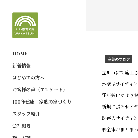
HOME
麻美のブログ
新着情報
立川市にて施工
はじめての方へ
外壁はサイディ
お客様の声（アンケート）
経年劣化により
100年健康 家族の家づくり
新規に張るサイ
スタッフ紹介
既存のサイディ
会社概要
家全体がまとま
施工実績