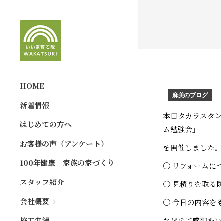
HOME
麻美のブログ
新着情報
本日タカラスタン
はじめての方へ
ム勉強会」
お客様の声（アンケート）
を開催しました
100年健康 家族の家づくり
〇 リフォームに
スタッフ紹介
〇 見積りを取る
会社概要
〇 今日の内容を
施工実績
などのご感想を