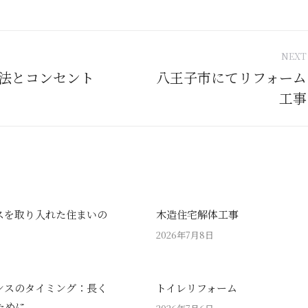
NEXT
tion
法とコンセント
八王子市にてリフォーム
Next
工事
post:
スを取り入れた住まいの
木造住宅解体工事
2026年7月8日
ンスのタイミング：長く
トイレリフォーム
ために