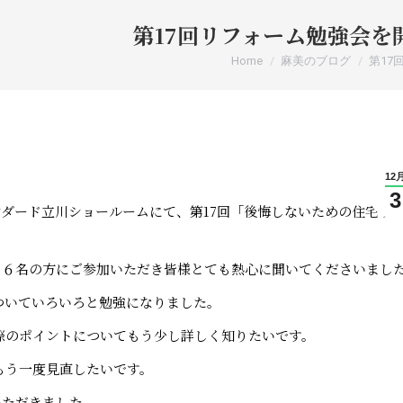
第17回リフォーム勉強会を
You are here:
Home
麻美のブログ
第17
12
3
ダード立川ショールームにて、第17回「後悔しないための住宅リ
。６名の方にご参加いただき皆様とても熱心に聞いてくださいまし
ついていろいろと勉強になりました。
際のポイントについてもう少し詳しく知りたいです。
もう一度見直したいです。
いただきました。