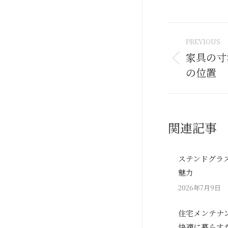
Post
PREVIOUS
naviga
家具の寸
Previous
の位置
post:
関連記事
ステンドグラ
魅力
2026年7月9日
住宅メンテナ
快適に暮らす