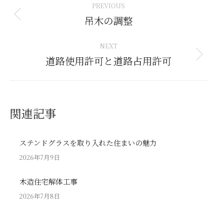
PREVIOUS
navigation
吊木の調整
Previous
post:
NEXT
道路使用許可と道路占用許可
Next
post:
関連記事
ステンドグラスを取り入れた住まいの魅力
2026年7月9日
木造住宅解体工事
2026年7月8日