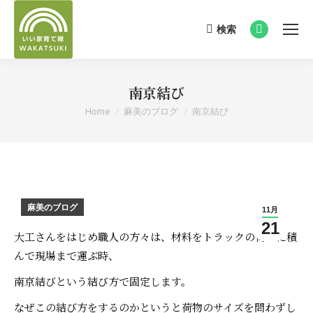
検索
Search:
Facebook
page
opens
南京結び
in
new
You are here:
Home
麻美のブログ
南京結び
window
麻美のブログ
11月
21
大工さんをはじめ職人の方々は、材料をトラックの荷台に積
んで現場まで運ぶ時、
南京結びという結び方で固定します。
なぜこの結び方をするのかというと
荷物のサイズを問わずし