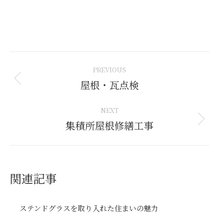
Post
PREVIOUS
navigation
屋根・瓦点検
Previous
post:
NEXT
集積所屋根修繕工事
Next
post:
関連記事
ステンドグラスを取り入れた住まいの魅力