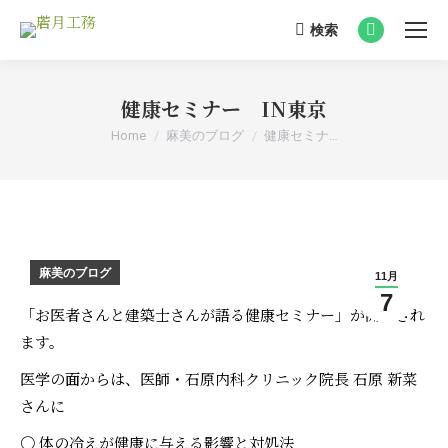
検索
Search:
Facebook
page
opens
健康セミナー IN東京
in
You are here:
Home
麻美のブログ
健康セミナ…
new
window
麻美のブログ
11月
7
「お医者さんと建築士さんが語る健康セミナー」が開催され
ます。
医学の面からは、医師・石原内科クリニック院長 石原 新菜
さんに
〇 体の冷えが健康に与える影響と対処法