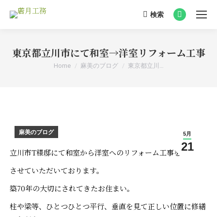
検索
Search:
Facebook
page
opens
東京都立川市にて和室→洋室リフォーム工事
in
You are here:
Home
麻美のブログ
東京都立川…
new
window
麻美のブログ
5月
21
立川市T様邸にて和室から洋室へのリフォーム工事を
させていただいております。
築70年の大切にされてきたお住まい。
柱や梁等、ひとつひとつ平行、垂直を見て正しい位置に修繕