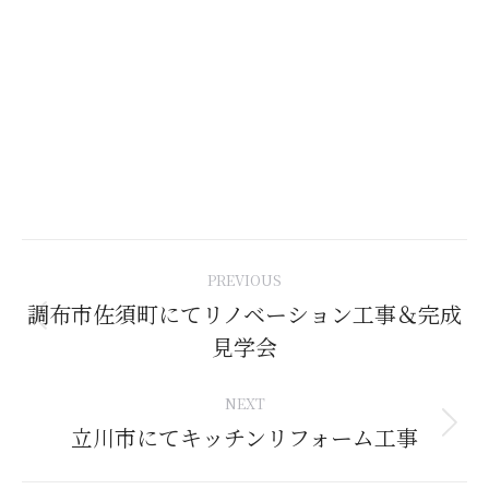
Post
PREVIOUS
navigation
調布市佐須町にてリノベーション工事＆完成
Previous
見学会
post:
NEXT
立川市にてキッチンリフォーム工事
Next
post: