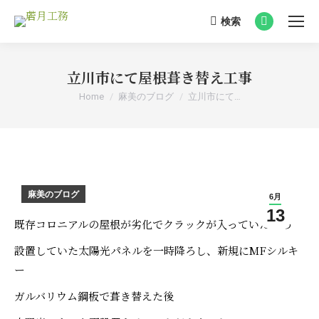
検索
Search:
Facebook
page
opens
立川市にて屋根葺き替え工事
in
You are here:
Home
麻美のブログ
立川市にて…
new
window
麻美のブログ
6月
13
既存コロニアルの屋根が劣化でクラックが入っていたため
設置していた太陽光パネルを一時降ろし、新規にMFシルキ
ー
ガルバリウム鋼板で葺き替えた後