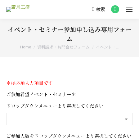
検索
Search:
Facebook
page
イベント・セミナー参加申し込み専用フォー
opens
in
ム
new
You are here:
Home
資料請求・お問合せフォーム
イベント・…
window
＊は必須入力項目です
ご参加希望イベント・セミナー＊
ドロップダウンメニューより選択してください
ご参加人数をドロップダウンメニューより選択してください